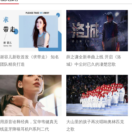
谢容儿新歌首发《求带走》 知名
薛之谦全新单曲上线 开启《洛
团队精良打造
城》中尘封已久的凄楚悲歌
用原音诠释经典，宝华韦健真无
大山里的孩子再次唱响奥林匹克
线蓝牙降噪耳机Pi系列二代
之歌