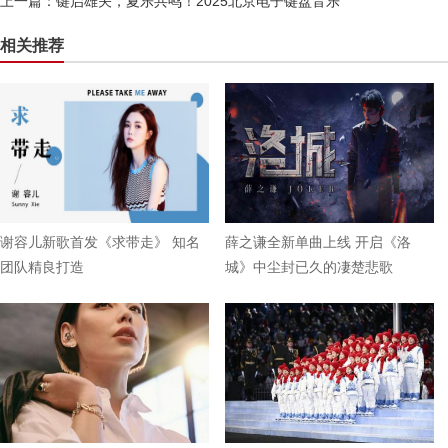
上一篇：
键启雄关，夏乐共鸣！2025北京电子键盘音乐
相关推荐
谢容儿新歌首发《求带走》 知名
薛之谦全新单曲上线 开启《洛
团队精良打造
城》中尘封已久的凄楚悲歌