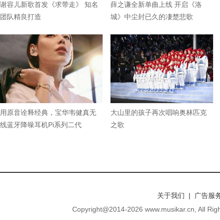
谢容儿新歌首发《求带走》 知名
薛之谦全新单曲上线 开启《洛
团队精良打造
城》中尘封已久的凄楚悲歌
用原音诠释经典，宝华韦健真无
大山里的孩子再次唱响奥林匹克
线蓝牙降噪耳机Pi系列二代
之歌
关于我们 | 广告服务
Copyright@2014-
2026 www.musikar.cn, A