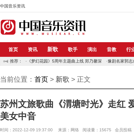
中国音乐资讯
新歌
首页
资讯
歌手
演出
音教
行
推荐：
·
《梦幻花园》5周年主题曲上线 郑乃馨深
·
豫剧名家郭志
当前位置：
首页
>
新歌
> 正文
苏州文旅歌曲《渭塘时光》走红 
美女中音
时间：2022-12-09 19:37:00 来源：网络 阅读量：15675 会员投稿