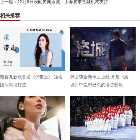
上一篇：
12月8日晚间要闻速览：上海要求金融机构支持
相关推荐
谢容儿新歌首发《求带走》 知名
薛之谦全新单曲上线 开启《洛
团队精良打造
城》中尘封已久的凄楚悲歌